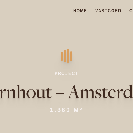
HOME
VASTGOED
O
PROJECT
rnhout – Amster
1.860 M²