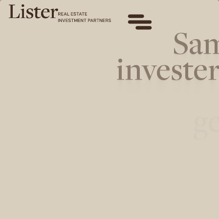
Samen
investeren
voor
generaties.