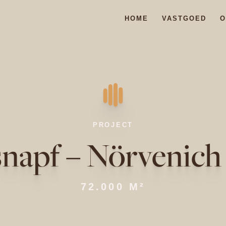
HOME
VASTGOED
O
PROJECT
snapf – Nörvenich
72.000 M²